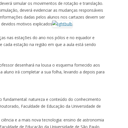
deverá simular os movimentos de rotação e translação.
 simulação, deverá evidenciar as mudanças responsáveis
 informações dadas pelos alunos nos cartazes devem ser
s devidos motivos explicados
.
enças nas estações do ano nos pólos e no equador e
e cada estação na região em que a aula está sendo
rofessor desenhará na lousa o esquema fornecido aos
da aluno irá completar a sua folha, levando a depois para
no fundamental: natureza e conteúdo do conhecimento
 Doutorado, Faculdade de Educação da Universidade de
 ciência e a mais nova tecnologia: ensino de astronomia
, Faculdade de Educação da Universidade de São Paulo.