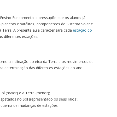
CITOLOGIA E GENÉTICA
CLASSIFICAÇÃO DOS ANIMAIS
ESPELHOS E LENTES
ALIMENTAÇÃO: CONSERVAÇÃO DE
CÉLULA I
SISTEMA SOLAR
ALIMENTOS
CORPO HUMANO
FUNGOS E LIQUENS
INTRODUÇÃO À CINEMÁTICA
CÉLULA II
APARELHO DIGESTÓRIO
o Ensino Fundamental e pressupõe que os alunos já
PRINCÍPIOS QUÍMICOS DOS
 (planetas e satélites) componentes do Sistema Solar e
POLUIÇÃO
ONDAS SONORAS
HEREDITARIEDADE I
APARELHO DIGESTÓRIO:
O PROBLEMA DO LIXO
ALIMENTOS
 Terra. A presente aula caracterizará cada
estação do
DENTIÇÃO E HIGIENE BUCAL
SOM
HEREDITARIEDADE II
POLUIÇÃO
as diferentes estações.
CORAÇÃO E VASOS SANGUÍNEOS
PROPAGAÇÃO DA LUZ E
POLUIÇÃO E TRATAMENTO DA
FENÔMENOS ÓPTICOS
REPRODUÇÃO HUMANA:
ÁGUA
FECUNDAÇÃO
omo a inclinação do eixo da Terra e os movimentos de
 na determinação das diferentes estações do ano.
SAÚDE E DOENÇAS
VISÃO
ol (maior) e a Terra (menor);
spetados no Sol (representado os seus raios);
esquema de mudanças de estações;