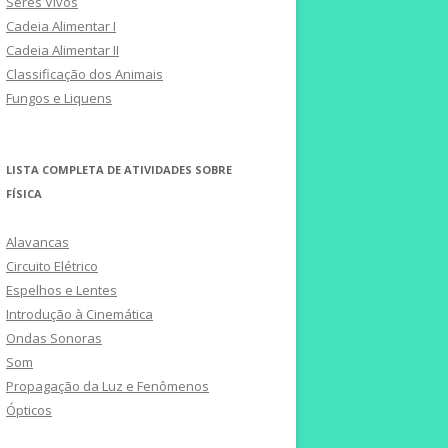
Seres Vivos
Cadeia Alimentar I
Cadeia Alimentar II
Classificação dos Animais
Fungos e Liquens
LISTA COMPLETA DE ATIVIDADES SOBRE
FÍSICA
Alavancas
Circuito Elétrico
Espelhos e Lentes
Introdução à Cinemática
Ondas Sonoras
Som
Propagação da Luz e Fenômenos
Ópticos